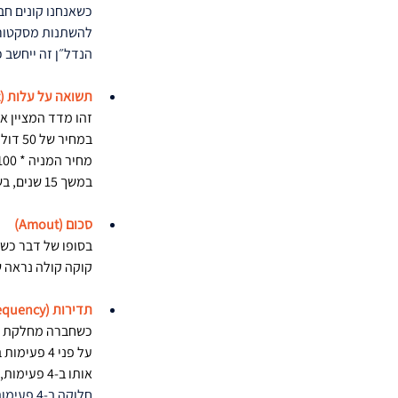
כשאנחנו קונים חב
הנדל״ן זה ייחשב 
תשואה על עלות (Yield on Cost)
זהו מדד המציין א
במשך 15 שנים, בשנה ה-15 המניה תחלק דיבידנד בגובה של $8 שישקף תשואה על עלות של 
סכום (Amout)
בסופו של דבר כשח
קוקה קולה נראה שאם נשלם על המניה 58
תדירות (Frequency)
כשחברה מחלקת דיב
אותו ב-4 פעימות, לכן הסכום שהיא תחלק בכל פעימה יהיה $0.46 (1.84/4).