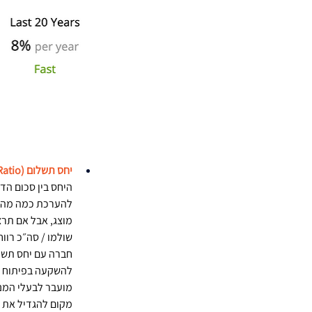
יחס תשלום (Payout Ratio)
היחס בין סכום הד
להערכת כמה מהרוו
שולמו / סה״כ רווח
חברה עם יחס תשלו
להשקעה בפיתוח או
מועבר לבעלי המני
מקום להגדיל את ה