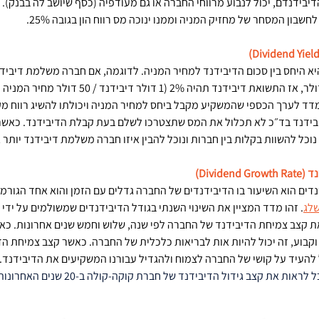
יבידנדם, יכול לנבוע מרווחי החברה או גם מעודפיה (כסף שיושב לה בבנק). ה
שבון המסחר של מחזיק המניה וממנו ינוכה מס רווח הון בגובה 25%. 
דד לערך הכספי שהמשקיע מקבל ביחס למחיר המניה ויכולתו להשיג רווח מק
בידנד בד״כ לא תכלול את המס שתצטרכו לשלם בעת קבלת הדיבידנד. כאשר א
וכל להשוות בקלות בין חברות ונוכל להבין איזו חברה משלמת דיבידנד יותר ג
Divide)
נדים הוא השיעור בו הדיבידנדים של החברה גדלים עם הזמן והוא אחד הגורמי
שלג
. זהו מדד המציין את השינוי השנתי בגודל הדיבידנדים שמשולמים על ידי
ת קצב צמיחת הדיבידנד של החברה לפי שנה, שלוש וחמש שנים אחרונות. כא
 וקבוע, זה יכול להיות אות לבריאות כלכלית של החברה. כאשר קצב צמיחת הדי