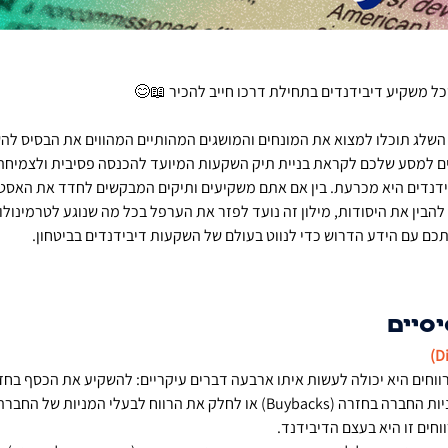
כל משקיע דיבידנדים בתחילת דרכו חייב להכיר 📖😊
 השלג תוכלו למצוא את המונחים והמושגים המהותיים המהווים את הבסיס לה
ם למסע שלכם לקראת בניית תיק השקעות המיועד להכנסה פסיבית ולצמיחה א
נדים היא מכרעת. בין אם אתם משקיעים ותיקים המבקשים לחדד את האסטר
הבין את היסודות, מילון זה נועד לפזר את הערפל בכל מה שנוגע לטרמינולו
כם עם הידע הדרוש כדי לנווט בעולם של השקעות דיבידנדים בביטחון. 
וחים היא יכולה לעשות איתו ארבעה דברים עיקריים: להשקיע את הכסף בחז
חוב, לרכוש את מניות החברה בחזרה (Buybacks) או לחלק את הרווח לבעלי המנ
חים זו היא בעצם הדיבידנד. 