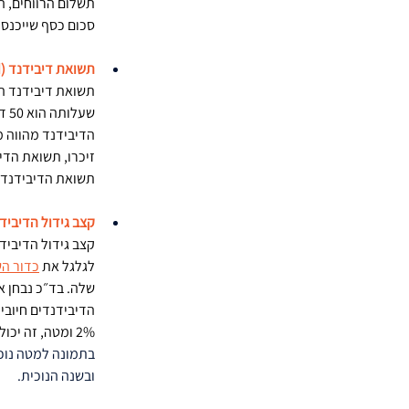
תשלום הרווחים, הד
סכום כסף שייכנס לח
תשואת דיבידנד (Dividend Yield)
הדיבידנד מהווה מ
זיכרו, תשואת הדי
תשואת הדיבידנד נ
קצב גידול הדיבידנד (nd Growth Rate
קצב גידול הדיביד
לגלגל את 
כדור ה
שלה. בד״כ נבחן א
הדיבידנדים חיובי
2% ומטה, זה יכול להעיד על קושי של החברה לצמוח ולהגדיל עבורנו המשקיעים את הדיבידנד.
ובשנה הנוכית.