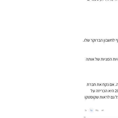
 לחשבון הברוקר שלו.
ות המניות של אותה 
. אם נקח את חברת 
Costco נראה שבשנה רגילה היא מחלקת דיבידנד ב-4 פעימות בשנה אבל לקראת סוף שנת 2020 היא הכריזה על 
דיבידנד. בתמונה נוכל גם לראות שקוסטקו 