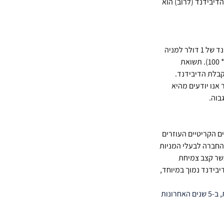
דיבידנד (לרוב) הוא 
תשואת דיבידנד היא היחס בין סכום הדיבידנד למחיר המניה. לדוגמה, אם חברה משלמת דיבידנד של 1 דולר למניה 
שעלותה הוא 50 דולר, אז התשואת דיבידנד תהיה 2% (1 דולר דיבידנד / 50 דולר מחיר המניה * 100). תשואת 
בלת הדיבידנד. 
נו יודעים מהיא 
בוה.
ם הקריטיים העוזרים 
 החברה לבעלי המניות 
שר קצב צמיחת 
בידנד נמוך במיוחד, 
בתמונה למטה נוכל לראות את קצב גידול הדיבידנד של חברת קוקה-קולה ב-20 שנים האחרונות, ב-5 שנים האחרונות 