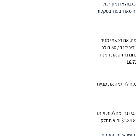
בוה או נמוך יכול 
ריאות ייחשב לגבוה מאוד בעוד בסקטור 
ה, אם רכשתי מניה 
במחיר של 50 דולר והדיבידנד השנתי שלה הוא 2 דולר, אז התשואה על עלות תהיה 4% (2 דולר דיבידנד / 50 דולר 
ם מגדילה את הדיבידנד בכל שנה ב-10% בממוצע ואנחנו נחזיק את המניה 
. 
16.
קח לדוגמה את מניית 
בידנד ומחלקות אותו 
על פני 4 פעימות בשנה, אם נסתכל על מנית קוקה קולה נראה שסה״כ הדיבידנד השנתי שלה הוא $1.84 והיא תחלק 
ה ב-4 פעימות היא הנפוצה ביותר אך יש מניות שמחלקות גם פעם בשנה כמו שב״א (SHVA) הישראלית, פעמיים 