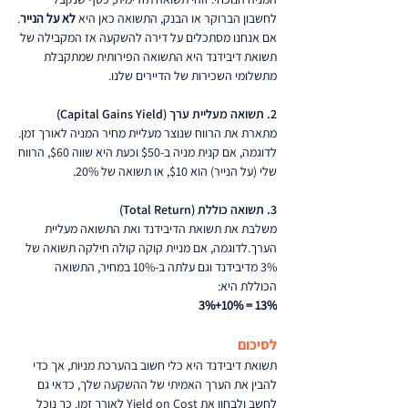
לחשבון הברוקר או הבנק, התשואה כאן היא 
לא על הנייר
. 
אם אנחנו מסתכלים על דירה להשקעה אז המקבילה של 
תשואת דיבידנד היא התשואה הפירותית שמתקבלת 
מתשלומי השכירות של הדיירים שלנו. 
2. תשואה מעליית ערך (Capital Gains Yield)
מתארת את הרווח שנוצר מעליית מחיר המניה לאורך זמן. 
לדוגמה, אם קנית מניה ב-$50 וכעת היא שווה $60, הרווח 
שלי (על הנייר) הוא $10, או תשואה של 20%.
3. תשואה כוללת (Total Return)
משלבת את תשואת הדיבידנד ואת התשואה מעליית 
הערך.לדוגמה, אם מניית קוקה קולה חילקה תשואה של 
3% מדיבידנד וגם עלתה ב-10% במחיר, התשואה 
הכוללת היא:
3%+10% = 13%
לסיכום
תשואת דיבידנד היא כלי חשוב בהערכת מניות, אך כדי 
להבין את הערך האמיתי של ההשקעה שלך, כדאי גם 
לחשב ולבחון את Yield on Cost לאורך זמן. כך נוכל 