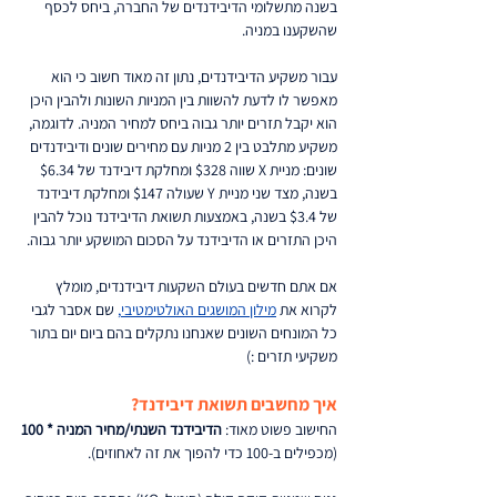
בשנה מתשלומי הדיבידנדים של החברה, ביחס לכסף 
שהשקענו במניה. 
עבור משקיע הדיבידנדים, נתון זה מאוד חשוב כי הוא 
מאפשר לו לדעת להשוות בין המניות השונות ולהבין היכן 
הוא יקבל תזרים יותר גבוה ביחס למחיר המניה. לדוגמה, 
משקיע מתלבט בין 2 מניות עם מחירים שונים ודיבידנדים 
שונים: מניית X שווה $328 ומחלקת דיבידנד של $6.34 
בשנה, מצד שני מניית Y שעולה $147 ומחלקת דיבידנד 
של $3.4 בשנה, באמצעות תשואת הדיבידנד נוכל להבין 
היכן התזרים או הדיבידנד על הסכום המושקע יותר גבוה.
אם אתם חדשים בעולם השקעות דיבידנדים, מומלץ 
לקרוא את 
מילון המושגים האולטימטיבי
,
 שם אסבר לגבי 
כל המונחים השונים שאנחנו נתקלים בהם ביום יום בתור 
משקיעי תזרים :)  
איך מחשבים תשואת דיבידנד?
החישוב פשוט מאוד: 
הדיבידנד השנתי/מחיר המניה * 100 
(מכפילים ב-100 כדי להפוך את זה לאחוזים).