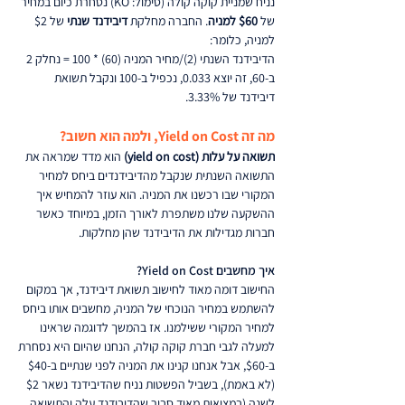
נניח שמניית קוקה קולה (סימול: KO) נסחרת כיום במחיר 
של 
$60 למניה
. החברה מחלקת 
דיבידנד שנתי
 של $2 
למניה, כלומר:
הדיבידנד השנתי (2)/מחיר המניה (60) * 100 = נחלק 2 
ב-60, זה יוצא 0.033, נכפיל ב-100 ונקבל תשואת 
דיבידנד של 3.33%.
מה זה Yield on Cost, ולמה הוא חשוב?
תשואה על עלות (yield on cost)
 הוא מדד שמראה את 
התשואה השנתית שנקבל מהדיבידנדים ביחס למחיר 
המקורי שבו רכשנו את המניה. הוא עוזר להמחיש איך 
ההשקעה שלנו משתפרת לאורך הזמן, במיוחד כאשר 
חברות מגדילות את הדיבידנד שהן מחלקות.
איך מחשבים Yield on Cost?
החישוב דומה מאוד לחישוב תשואת דיבידנד, אך במקום 
להשתמש במחיר הנוכחי של המניה, מחשבים אותו ביחס 
למחיר המקורי ששילמנו. אז בהמשך לדוגמה שראינו 
למעלה לגבי חברת קוקה קולה, הנחנו שהיום היא נסחרת 
ב-$60, אבל אנחנו קנינו את המניה לפני שנתיים ב-$40 
(לא באמת), בשביל הפשטות נניח שהדיבידנד נשאר $2 
לשנה (במציאות מאוד סביר שהדיבידנד עלה והתשואה 